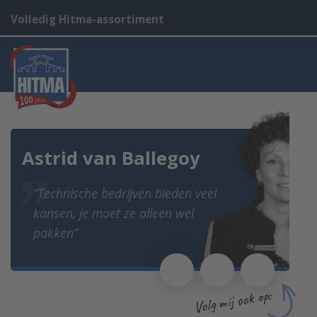
Volledig Hitma-assortiment
Astrid van Ballegoy
“Technische bedrijven bieden veel
kansen, je moet ze alleen wel
pakken”
Volg mij ook op: