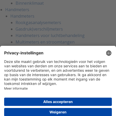
Binnenklimaat
Handmeters
Handmeters
Rookgasanalysemeters
Gasdruk(verschil)meters
Handmeters voor luchtbehandeling
Multimeters en stroomtangen
Installatietesters
Apparatentesters voor NEN-3140
Handmeters voor koeltechniek
Inregelinstrumenten voor water
Gaslekzoekers
Persoonlijke bescherming
Warmtebeeldcamera's
Kalibratie en reparatie
Oliemanagement