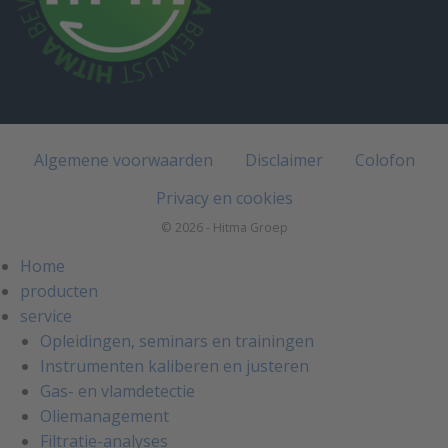
Algemene voorwaarden
Disclaimer
Colofon
Privacy en cookies
© 2026 - Hitma Groep
Home
producten
service
Opleidingen, seminars en trainingen
Instrumenten kaliberen en justeren
Gas- en vlamdetectie
Oliemanagement
Filtratie-analyses