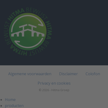
Algemene voorwaarden
Disclaimer
Colofon
Privacy en cookies
© 2026 - Hitma Groep
Home
producten