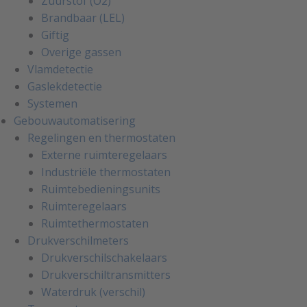
Zuurstof (O2)
Brandbaar (LEL)
Giftig
Overige gassen
Vlamdetectie
Gaslekdetectie
Systemen
Gebouwautomatisering
Regelingen en thermostaten
Externe ruimteregelaars
Industriële thermostaten
Ruimtebedieningsunits
Ruimteregelaars
Ruimtethermostaten
Drukverschilmeters
Drukverschilschakelaars
Drukverschiltransmitters
Waterdruk (verschil)