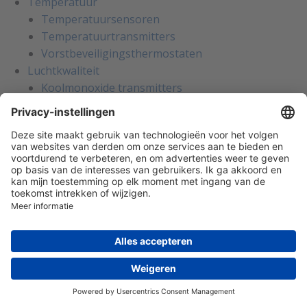
Temperatuur
Temperatuursensoren
Temperatuurtransmitters
Vorstbeveiligingsthermostaten
Luchtkwaliteit
Koolmonoxide transmitters
Koolstofdioxide transmitters CO2
Vluchtige organische stoffen VOC
Binnenluchtkwaliteit
Luchtvochtigheid
Luchtvochtigheidstransmitters
Luchtsnelheid en flow
Flowschakelaars voor water
Flowsensoren voor ventilatiekanalen
Luchtsnelheidstransmitters
Licht en bewegingssensoren
Bewegingssensoren
Lichtsterktemeting