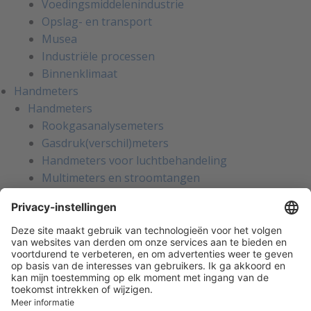
Voedingsmiddelenindustrie
Opslag- en transport
Musea
Industriële processen
Binnenklimaat
Handmeters
Handmeters
Rookgasanalysemeters
Gasdruk(verschil)meters
Handmeters voor luchtbehandeling
Multimeters en stroomtangen
Installatietesters
Apparatentesters voor NEN-3140
Handmeters voor koeltechniek
Inregelinstrumenten voor water
Gaslekzoekers
Persoonlijke bescherming
Warmtebeeldcamera's