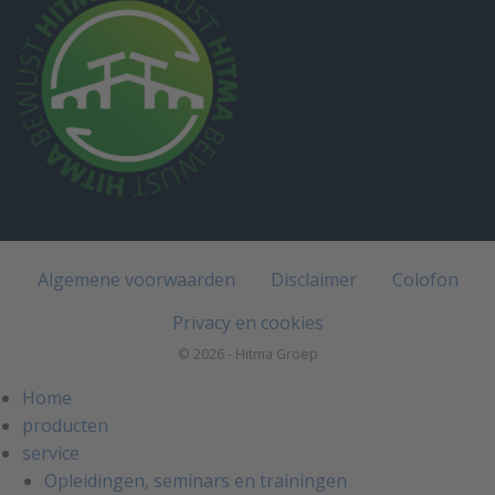
Algemene voorwaarden
Disclaimer
Colofon
Privacy en cookies
© 2026 - Hitma Groep
Home
producten
service
Opleidingen, seminars en trainingen