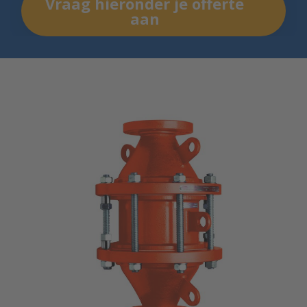
Vraag hieronder je offerte
aan