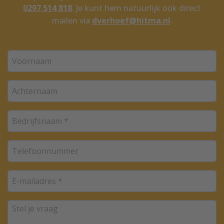
0297 514 818
. Je kunt hem natuurlijk ook direct
mailen via
dverhoef@hitma.nl
.