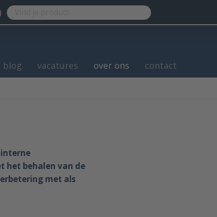
blog
vacatures
over ons
contact
 interne
et het behalen van de
erbetering met als