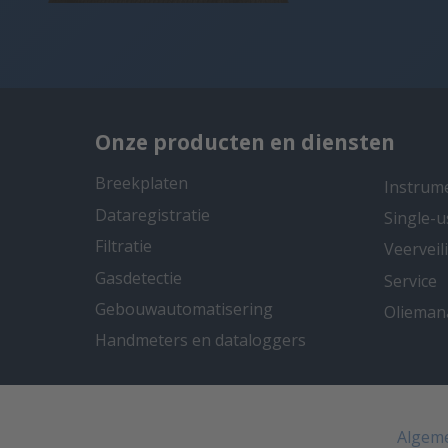
Onze producten en diensten
Breekplaten
Instrum
Dataregistratie
Single-u
Filtratie
Veervei
Gasdetectie
Service
Gebouwautomatisering
Oliema
Handmeters en dataloggers
Algem