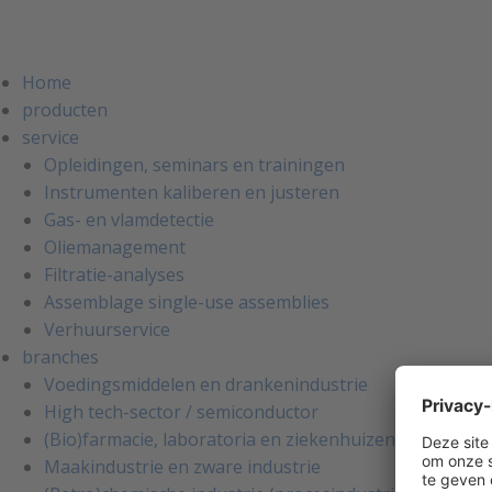
Home
producten
service
Opleidingen, seminars en trainingen
Instrumenten kaliberen en justeren
Gas- en vlamdetectie
Oliemanagement
Filtratie-analyses
Assemblage single-use assemblies
Verhuurservice
branches
Voedingsmiddelen en drankenindustrie
High tech-sector / semiconductor
(Bio)farmacie, laboratoria en ziekenhuizen
Maakindustrie en zware industrie