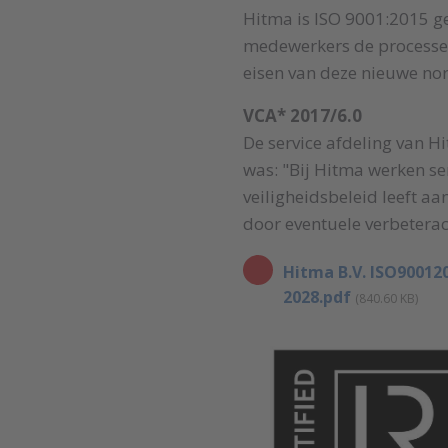
Hitma is ISO 9001:2015 gec
medewerkers de processen 
eisen van deze nieuwe no
VCA* 2017/6.0
De service afdeling van H
was: "Bij Hitma werken se
veiligheidsbeleid leeft a
door eventuele verbeterac
Hitma B.V. ISO9001201
2028.pdf
(840.60 KB)