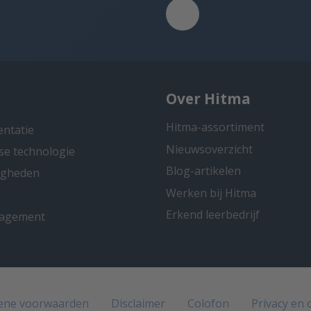
Over Hitma
Hitma-assortiment
entatie
Nieuwsoverzicht
se technologie
Blog-artikelen
ligheden
Werken bij Hitma
Erkend leerbedrijf
nagement
ene voorwaarden
Disclaimer
Colofon
Privacy en 