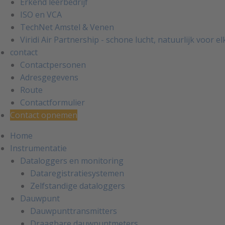
Erkend leerbedrijf
ISO en VCA
TechNet Amstel & Venen
Viridi Air Partnership - schone lucht, natuurlijk voor e
contact
Contactpersonen
Adresgegevens
Route
Contactformulier
Contact opnemen
Home
Instrumentatie
Dataloggers en monitoring
Dataregistratiesystemen
Zelfstandige dataloggers
Dauwpunt
Dauwpunttransmitters
Draagbare dauwpuntmeters