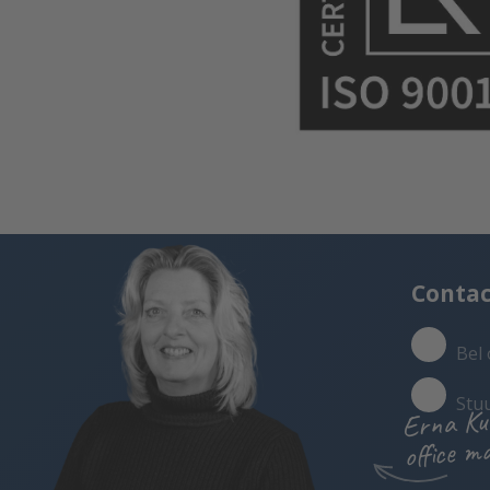
Conta
Bel 
Stu
Erna Ku
office m