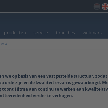
producten
service
branches
webinars
n VCA
en we op basis van een vastgestelde structuur, zodat
op orde zijn en de kwaliteit ervan is gewaarborgd. M
ng toont Hitma aan continu te werken aan kwaliteitsv
lanttevredenheid verder te verhogen.