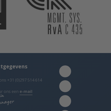
ctgegevens
ons +31 (0)297 514 614
ur ons een
e-mail
in
anager