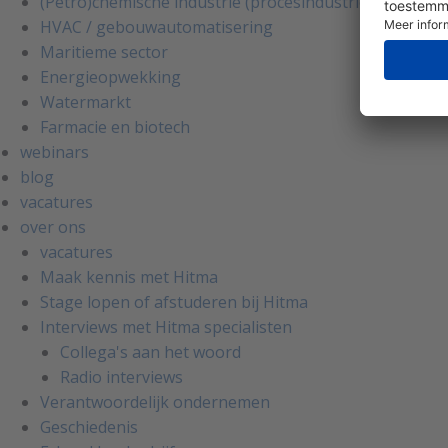
(Petro)chemische industrie (procesindustrie)
HVAC / gebouwautomatisering
Maritieme sector
Energieopwekking
Watermarkt
Farmacie en biotech
webinars
blog
vacatures
over ons
vacatures
Maak kennis met Hitma
Stage lopen of afstuderen bij Hitma
Interviews met Hitma specialisten
Collega's aan het woord
Radio interviews
Verantwoordelijk ondernemen
Geschiedenis