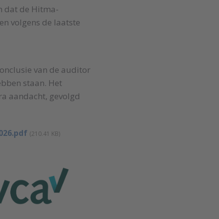
an dat de Hitma-
en volgens de laatste
conclusie van de auditor
ebben staan. Het
tra aandacht, gevolgd
026.pdf
(210.41 KB)