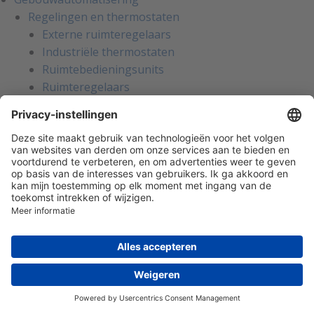
Regelingen en thermostaten
Externe ruimteregelaars
Industriële thermostaten
Ruimtebedieningsunits
Ruimteregelaars
Ruimtethermostaten
Drukverschilmeters
Drukverschilschakelaars
Drukverschiltransmitters
Waterdruk (verschil)
Temperatuur
Temperatuursensoren
Temperatuurtransmitters
Vorstbeveiligingsthermostaten
Luchtkwaliteit
Koolmonoxide transmitters
Koolstofdioxide transmitters CO2