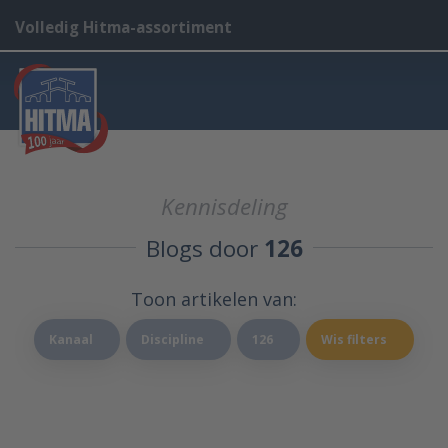
Volledig Hitma-assortiment
Kennisdeling
Blogs door
126
Toon artikelen van:
Kanaal
Discipline
126
Wis filters