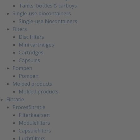
Tanks, bottles & carboys
Single-use biocontainers
Single-use biocontainers
Filters
Disc Filters
Mini cartridges
Cartridges
Capsules
Pompen
Pompen
Molded products
Molded products
Filtratie
Procesfiltratie
Filterkaarsen
Modulefilters
Capsulefilters
Luchtfilters