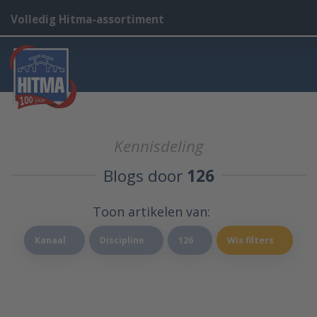
Volledig Hitma-assortiment
Kennisdeling
Blogs door
126
Toon artikelen van:
Kanaal
Discipline
126
Wis filters