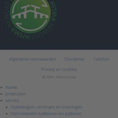
Algemene voorwaarden
Disclaimer
Colofon
Privacy en cookies
© 2026 - Hitma Groep
Home
producten
service
Opleidingen, seminars en trainingen
Instrumenten kaliberen en justeren