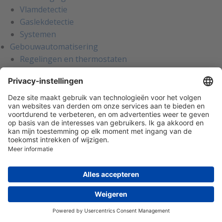
Vlamdetectie
Gaslekdetectie
Systemen
Gebouwautomatisering
Regelingen en thermostaten
Externe ruimteregelaars
Industriële thermostaten
Ruimtebedieningsunits
Ruimteregelaars
Ruimtethermostaten
Drukverschilmeters
Drukverschilschakelaars
Drukverschiltransmitters
Waterdruk (verschil)
Temperatuur
Temperatuursensoren
Temperatuurtransmitters
Vorstbeveiligingsthermostaten