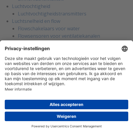
Luchtvochtigheid
Luchtvochtigheidstransmitters
Luchtsnelheid en flow
Flowschakelaars voor water
Flowsensoren voor ventilatiekanalen
Luchtsnelheidstransmitters
Licht en bewegingssensoren
Bewegingssensoren
Lichtsterktemeting
Zonnewarmtemeting
Weerstations en meteorologie
Weerstations en meteorologie
Condens en lekdetectie
Condensatieschakelaars
Lekdetectie sensoren
Afsluiters en aandrijvingen
Radiatorkranen
Solenoid afsluiters