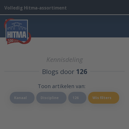
Volledig Hitma-assortiment
Kennisdeling
Blogs door
126
Toon artikelen van:
Kanaal
Discipline
126
Wis filters