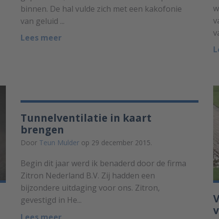
w
binnen. De hal vulde zich met een kakofonie
v
van geluid ...
v
Lees meer
L
Tunnelventilatie in kaart
brengen
Door
Teun Mulder
op 29 december 2015.
Begin dit jaar werd ik benaderd door de firma
Zitron Nederland B.V. Zij hadden een
bijzondere uitdaging voor ons. Zitron,
V
gevestigd in He...
v
Lees meer