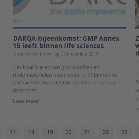
DARQA-bijeenkomst: GMP Annex
Z
15 leeft binnen life sciences
w
Door
Wendy Korver
op 13 november 2015.
D
Het kwalificeren van grondstoffen en
U
(hulp)materialen is een speerpunt binnen de
f
farmaceutische industrie. Als leverancier aan
w
deze secto...
o
Lees meer
L
17
18
19
20
21
22
23