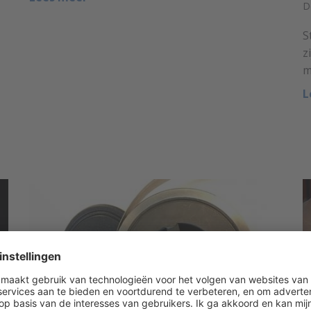
D
S
z
m
L