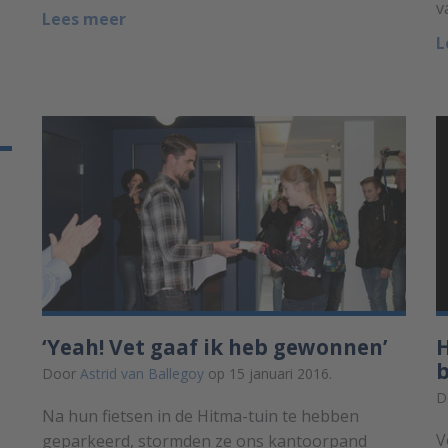
v
Lees meer
L
‘Yeah! Vet gaaf ik heb gewonnen’
H
b
Door
Astrid van Ballegoy
op 15 januari 2016.
D
Na hun fietsen in de Hitma-tuin te hebben
V
geparkeerd, stormden ze ons kantoorpand