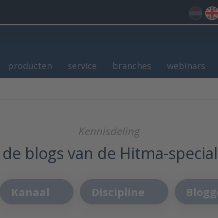
producten
service
branches
webinars
Kennisdeling
 de blogs van de Hitma-special
Kanaal
Discipline
Blogg