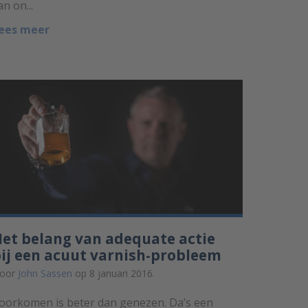
an on...
ees meer
et belang van adequate actie
ij een acuut varnish-probleem
oor
John Sassen
op 8 januari 2016.
oorkomen is beter dan genezen. Da’s een