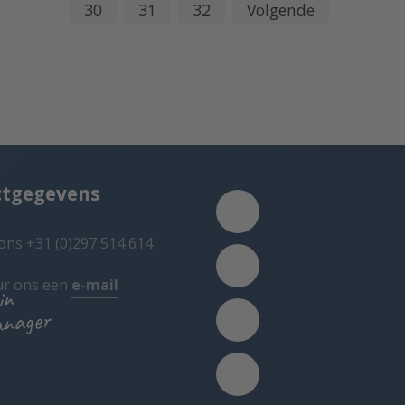
30
31
32
Volgende
ctgegevens
ons +31 (0)297 514 614
ur ons een
e-mail
in
anager