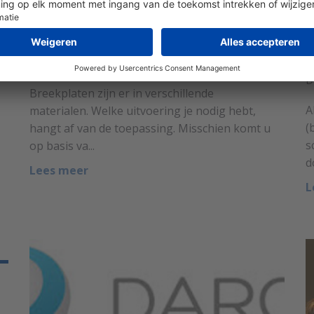
Wanneer kies je voor grafiet
W
breekplaten?
a
Door
Dick Verhoef
op 4 december 2015.
D
Breekplaten zijn er in verschillende
A
materialen. Welke uitvoering je nodig hebt,
(
hangt af van de toepassing. Misschien komt u
s
op basis va...
d
Lees meer
L