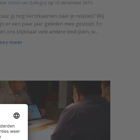
oor
Astrid van Ballegoy
op 10 december 2015.
tuur jij nog kerstkaarten naar je relaties? Wij
ijn er een paar jaar geleden mee gestopt. En
et ons blijkbaar vele andere bedrijven, w...
ees meer