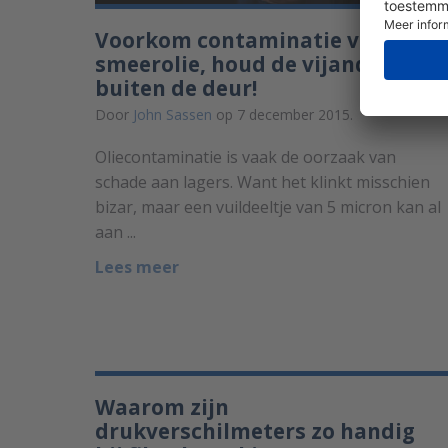
Voorkom contaminatie van
smeerolie, houd de vijand
buiten de deur!
Door
John Sassen
op 7 december 2015.
Oliecontaminatie is vaak de oorzaak van
schade aan lagers. Want het klinkt misschien
bizar, maar een vuildeeltje van 5 micron kan al
aan ...
Lees meer
Waarom zijn
drukverschilmeters zo handig