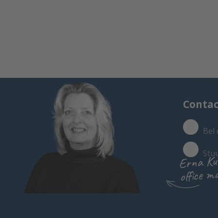
Conta
Bel 
Stu
Erna Ku
office m