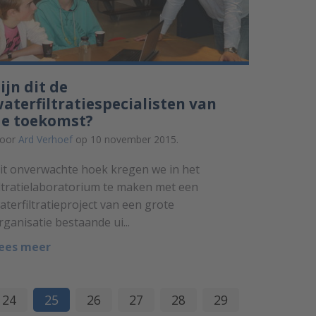
ijn dit de
aterfiltratiespecialisten van
de toekomst?
oor
Ard Verhoef
op 10 november 2015.
it onverwachte hoek kregen we in het
iltratielaboratorium te maken met een
aterfiltratieproject van een grote
rganisatie bestaande ui...
ees meer
24
25
26
27
28
29