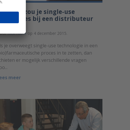
aarom zou je single-use
ssemblies bij een distributeur
kopen?
oor
Rick Nibte
op 4 december 2015.
ls je overweegt single-use technologie in een
bio)farmaceutische proces in te zetten, dan
chieten er mogelijk verschillende vragen
oo...
ees meer