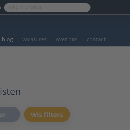
blog
vacatures
over ons
contact
isten
er
Wis filters