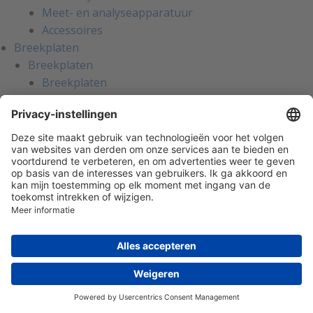
Meet- en analyseapparatuur
Accessoires
Breekplaten
Breekplaten
Breekplaten
Houders voor breekplaten
Breekdetectie
Explosiepanelen
Accessoires voor breekplaten
Gas- en vlamdetectie
Draagbare gasdetectie
Stationaire gasdetectie
Koelmiddelen
Zuurstof (O2)
Brandbaar (LEL)
Giftig
Overige gassen
Vlamdetectie