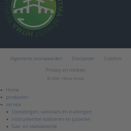
Algemene voorwaarden
Disclaimer
Colofon
Privacy en cookies
© 2026 - Hitma Groep
Home
producten
service
Opleidingen, seminars en trainingen
Instrumenten kaliberen en justeren
Gas- en vlamdetectie