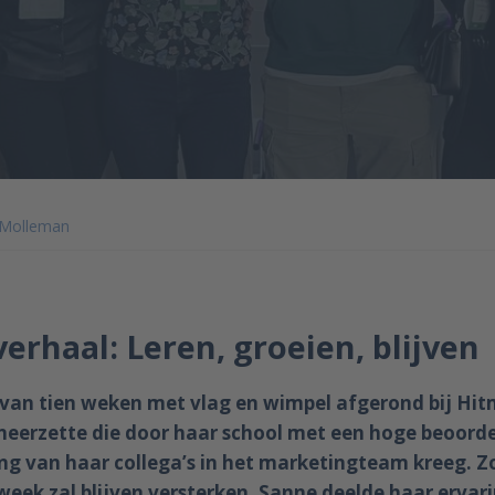
 Molleman
erhaal: Leren, groeien, blijven
van tien weken met vlag en wimpel afgerond bij Hitm
 neerzette die door haar school met een hoge beoord
g van haar collega’s in het marketingteam kreeg. Zov
week zal blijven versterken. Sanne deelde haar ervar