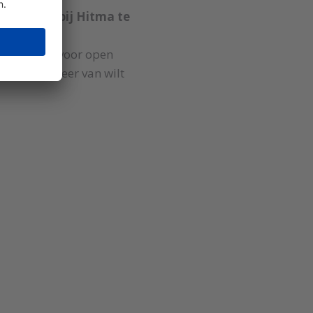
hun stage bij Hitma te
er allemaal voor open
 je ergens meer van wilt