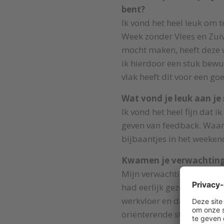
bent?
Ik vond het heel leuk om t
Week zonder Vlees en Zuive
mocht maken, heeft deze 
ik hierdoor een stuk bewu
vlak heeft dit voor een go
Wat vond je leuk aan je
Ik vond het heel fijn dat 
geven van feedback. Waar
bijbaantjes in het weeken
Kwamen je verwachtinge
Mijn verwachtingen zijn ov
had eerlijk gezegd nog gee
werkvloer en dat Hitma zo
oriënterende stage als die