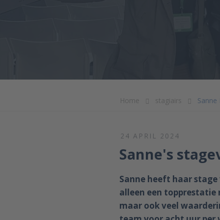
Home
stagiairs
Sanne
24 APRIL 2024
Sanne's stagev
Sanne heeft haar stage 
alleen een topprestatie
maar ook veel waarderin
team voor acht uur per 