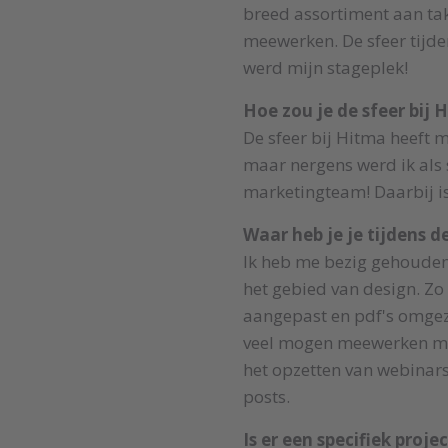
breed assortiment aan ta
meewerken. De sfeer tijden
werd mijn stageplek!
Hoe zou je de sfeer bij
De sfeer bij Hitma heeft 
maar nergens werd ik als 
marketingteam! Daarbij is 
Waar heb je je tijdens 
Ik heb me bezig gehouden 
het gebied van design. Zo
aangepast en pdf's omgeze
veel mogen meewerken met
het opzetten van webinars,
posts.
Is er een specifiek proj