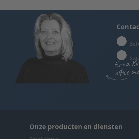
Conta
Bel 
Stu
Erna Ku
office m
Onze producten en diensten