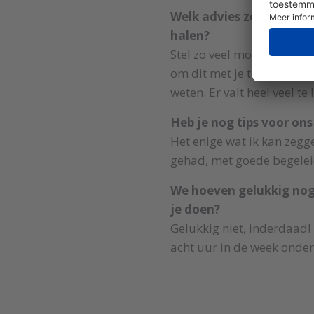
Welk advies zou je will
halen?
Stel zo veel mogelijk vra
om dit met je te delen. Ge
weten. Er valt heel veel te
Heb je nog tips voor ons
Het enige wat ik kan zeggen
gehad, met goede begelei
We hoeven gelukkig nog
je doen?
Gelukkig niet, inderdaad!
acht uur in de week onders