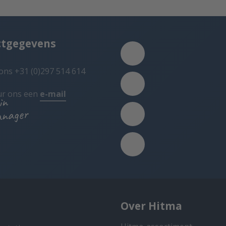
ctgegevens
ons +31 (0)297 514 614
ur ons een
e-mail
in
anager
Over Hitma