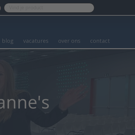
blog
vacatures
over ons
contact
Sanne's