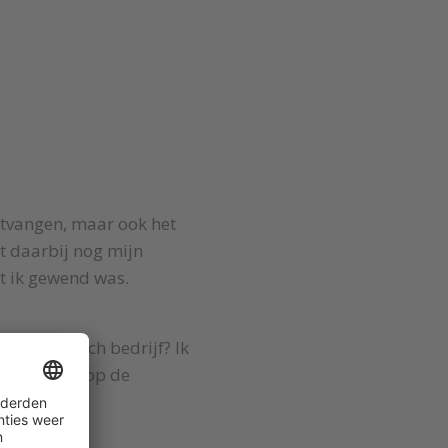
 ontvangen, maar ook het
t daarbij nog mijn
at ik gewend was.
een technisch bedrijf? Ik
ig zou zijn op de
t. Voor een