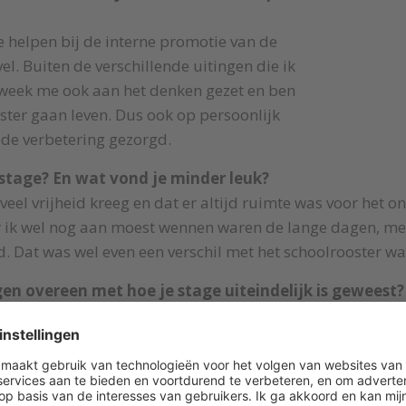
e helpen bij de interne promotie van de
l. Buiten de verschillende uitingen die ik
week me ook aan het denken gezet en ben
ster gaan leven. Dus ook op persoonlijk
ede verbetering gezorgd.
 stage? En wat vond je minder leuk?
ik veel vrijheid kreeg en dat er altijd ruimte was voor het
 ik wel nog aan moest wennen waren de lange dagen, me
d. Dat was wel even een verschil met het schoolrooster w
n overeen met hoe je stage uiteindelijk is geweest?
ertroffen, want wat moest ik ook precies verwachten van 
n idee. Van tevoren had ik niet verwacht dat het zo gezell
veel verschillende aspecten van media en marketing bezi
 van mij, was dit absoluut de place to be.