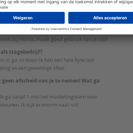
en geven aan toekomstige stagiairs om het meest uit 
gen! De mensen bij Hitma hebben zo veel kennis en staan 
ef goed aan wat je wel en niet leuk vindt/lijkt en wanneer
 leren bij Hitma, maak goed gebruik van je tijd!
 als stagebedrijf?
 is: ga zo door! Ik heb een hele fijne tijd
ding en een geweldige sfeer.
 geen afscheid van je te nemen! Wat ga
 Ik ga vanaf 1 mei het marketingteam voor
teunen. Ik kijk er enorm naar uit!