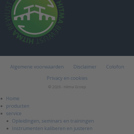
Algemene voorwaarden
Disclaimer
Colofon
Privacy en cookies
© 2026 - Hitma Groep
Home
producten
service
Opleidingen, seminars en trainingen
Instrumenten kaliberen en justeren