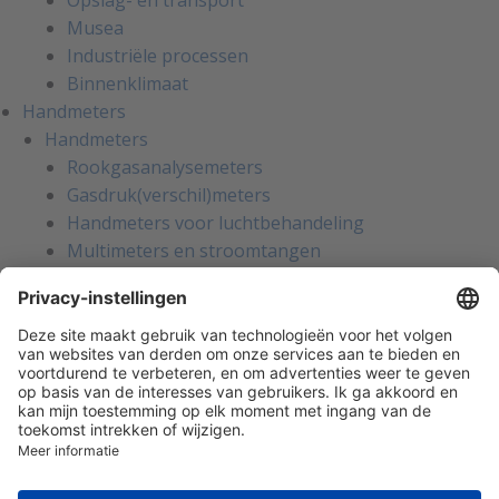
Opslag- en transport
Musea
Industriële processen
Binnenklimaat
Handmeters
Handmeters
Rookgasanalysemeters
Gasdruk(verschil)meters
Handmeters voor luchtbehandeling
Multimeters en stroomtangen
Installatietesters
Apparatentesters voor NEN-3140
Handmeters voor koeltechniek
Inregelinstrumenten voor water
Gaslekzoekers
Persoonlijke bescherming
Warmtebeeldcamera's
Kalibratie en reparatie