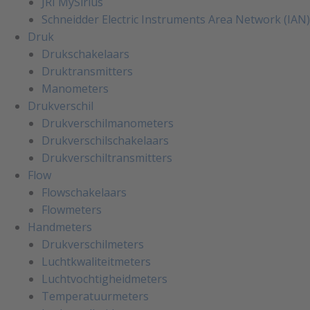
JRI MySirius
Schneidder Electric Instruments Area Network (IAN)
Druk
Drukschakelaars
Druktransmitters
Manometers
Drukverschil
Drukverschilmanometers
Drukverschilschakelaars
Drukverschiltransmitters
Flow
Flowschakelaars
Flowmeters
Handmeters
Drukverschilmeters
Luchtkwaliteitmeters
Luchtvochtigheidmeters
Temperatuurmeters