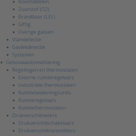
Koelmiddelen
Zuurstof (O2)
Brandbaar (LEL)
Giftig
Overige gassen
Vlamdetectie
Gaslekdetectie
Systemen
Gebouwautomatisering
Regelingen en thermostaten
Externe ruimteregelaars
Industriële thermostaten
Ruimtebedieningsunits
Ruimteregelaars
Ruimtethermostaten
Drukverschilmeters
Drukverschilschakelaars
Drukverschiltransmitters