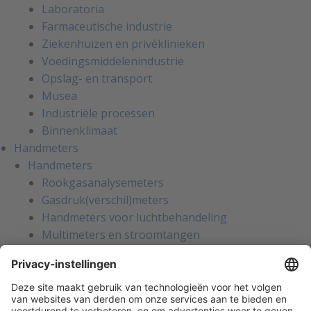
Laboratoria
Farmaceutische industrie
Ziekenhuizen en privéklinieken
Voedingsmiddelenindustrie
Opslag- en transport
Musea
Industriële processen
Binnenklimaat
Handmeters
Handmeters
Rookgasanalysemeters
Gasdruk(verschil)meters
Handmeters voor luchtbehandeling
Multimeters en stroomtangen
Installatietesters
Apparatentesters voor NEN-3140
Handmeters voor koeltechniek
Inregelinstrumenten voor water