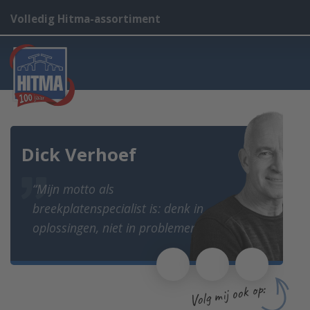
Volledig Hitma-assortiment
Dick Verhoef
“Mijn motto als
breekplatenspecialist is: denk in
oplossingen, niet in problemen!”
Volg mij ook op: