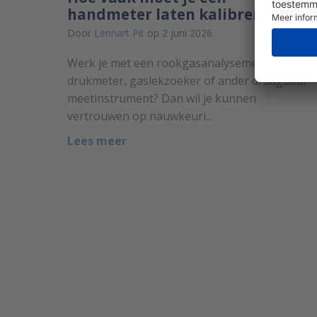
handmeter laten kalibreren?
Door
Lennart Pit
op 2 juni 2026.
Werk je met een rookgasanalysemeter,
drukmeter, gaslekzoeker of ander draagbaar
meetinstrument? Dan wil je kunnen
vertrouwen op nauwkeuri...
Lees meer