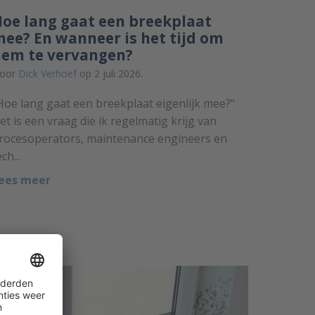
oe lang gaat een breekplaat
ee? En wanneer is het tijd om
hem te vervangen?
oor
Dick Verhoef
op 2 juli 2026.
Hoe lang gaat een breekplaat eigenlijk mee?"
et is een vraag die ik regelmatig krijg van
rocesoperators, maintenance engineers en
ech...
ees meer