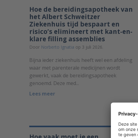
Hoe de bereidingsapotheek van
het Albert Schweitzer
Ziekenhuis tijd bespaart en
risico’s elimineert met kant-en-
klare filling assemblies
Door
Norberto Ignatia
op 3 juli 2026.
Bijna ieder ziekenhuis heeft wel een afdeling
waar met parenterale medicijnen wordt
gewerkt, vaak de bereidingsapotheek
genoemd. Deze med...
Lees meer
Hoe vaak moet je een