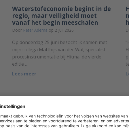
Waterstofeconomie begint in de
H
regio, maar veiligheid moet
m
vanaf het begin meeschalen
Door
Peter Adema
op 2 juli 2026.
D
Op donderdag 25 juni bezocht ik samen met
"
mijn collega Matthijs van der Wal, specialist
H
procesinstrumentatie bij Hitma, de vierde
p
editie ...
t
Lees meer
L