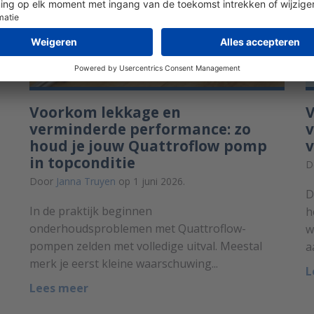
Voorkom lekkage en
verminderde performance: zo
v
houd je jouw Quattroflow pomp
v
in topconditie
D
Door
Janna Truyen
op 1 juni 2026.
D
In de praktijk beginnen
h
onderhoudsproblemen met Quattroflow-
w
pompen zelden met volledige uitval. Meestal
a
merk je eerst kleine waarschuwing...
L
Lees meer