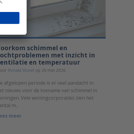
Voorkom schimmel en
ochtproblemen met inzicht in
entilatie en temperatuur
oor
Ronald Stuvel
op 26 mei 2026.
e afgelopen periode is er veel aandacht in
et nieuws voor de toename van schimmel in
oningen. Vele woningcorporaties zien het
antal m...
ees meer