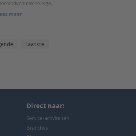
hermodynamische eige...
ees meer
gende
Laatste
Direct naar:
Service-activiteiten
Branches