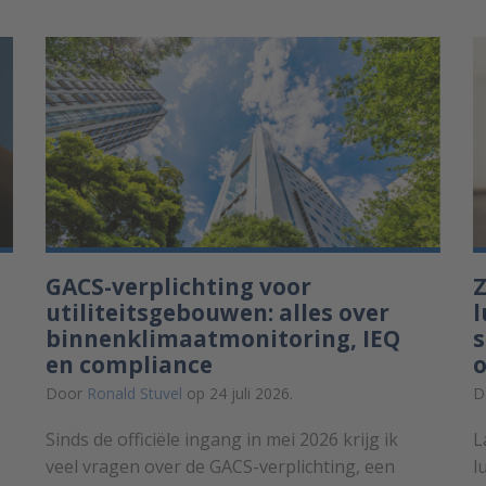
GACS-verplichting voor
Z
utiliteitsgebouwen: alles over
l
binnenklimaatmonitoring, IEQ
en compliance
Door
Ronald Stuvel
op 24 juli 2026.
D
Sinds de officiële ingang in mei 2026 krijg ik
L
veel vragen over de GACS-verplichting, een
l