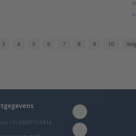
t
L
3
4
5
6
7
8
9
10
Vol
ctgegevens
ons +31 (0)297 514 614