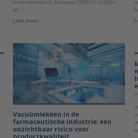
onderdeel van de Europese EPBD IV-richtlijn.
v
M...
h
Lees meer
L
M
m
l
e
D
S
Vacuümlekken in de
o
farmaceutische industrie: een
s
onzichtbaar risico voor
e
productkwaliteit