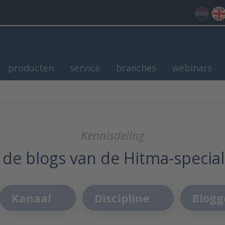
producten
service
branches
webinars
Kennisdeling
 de blogs van de Hitma-special
Kanaal
Discipline
Blogg