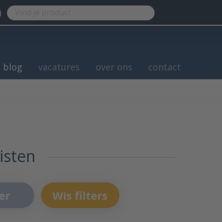
blog
vacatures
over ons
contact
isten
er
Wis filters