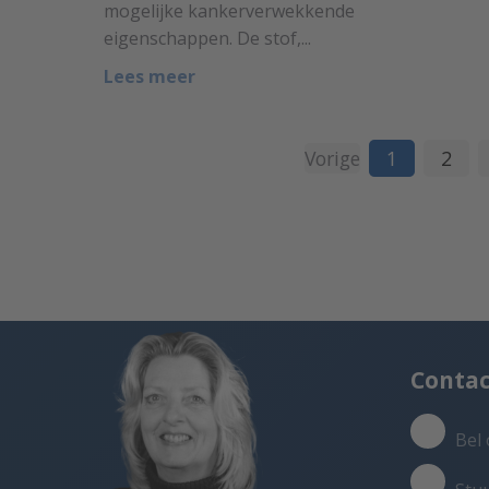
mogelijke kankerverwekkende
eigenschappen. De stof,...
Lees meer
Vorige
1
2
Conta
Bel 