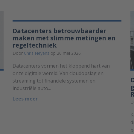
Datacenters betrouwbaarder
maken met slimme metingen en
regeltechniek
Door
Chris Neyens
op 20 mei 2026.
Datacenters vormen het kloppend hart van
onze digitale wereld. Van cloudopslag en
D
streaming tot financiële systemen en
g
industriële auto...
Lees meer
D
K
d
b