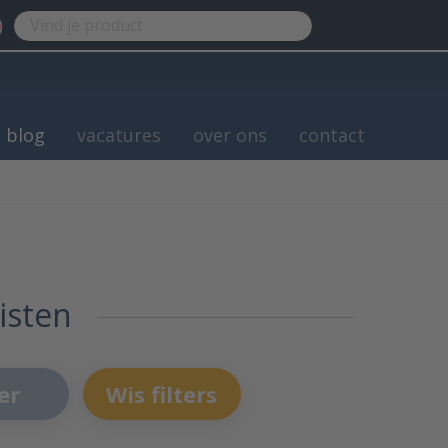
blog
vacatures
over ons
contact
isten
er
Wis filters