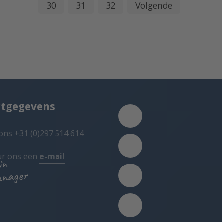
30
31
32
Volgende
ctgegevens
ons +31 (0)297 514 614
ur ons een
e-mail
in
anager