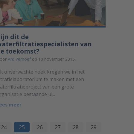
ijn dit de
aterfiltratiespecialisten van
de toekomst?
oor
Ard Verhoef
op 10 november 2015.
it onverwachte hoek kregen we in het
iltratielaboratorium te maken met een
aterfiltratieproject van een grote
rganisatie bestaande ui...
ees meer
24
25
26
27
28
29