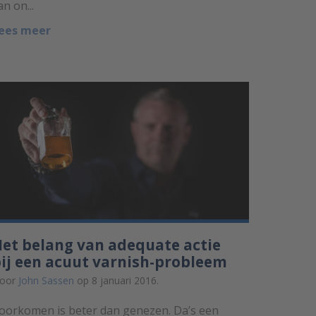
an on...
ees meer
et belang van adequate actie
ij een acuut varnish-probleem
oor
John Sassen
op 8 januari 2016.
oorkomen is beter dan genezen. Da’s een