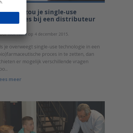
aarom zou je single-use
ssemblies bij een distributeur
kopen?
oor
Rick Nibte
op 4 december 2015.
ls je overweegt single-use technologie in een
bio)farmaceutische proces in te zetten, dan
chieten er mogelijk verschillende vragen
oo...
ees meer