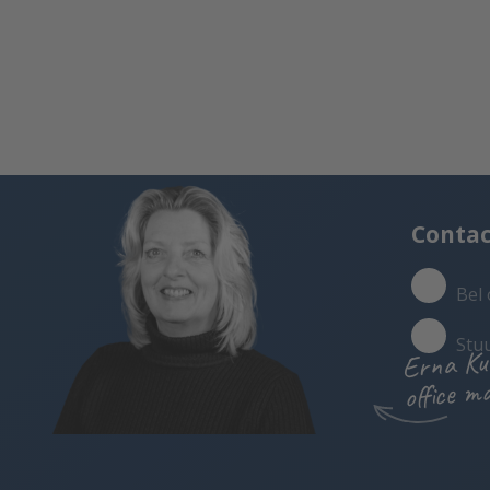
Conta
Bel 
Stu
Erna Ku
office m