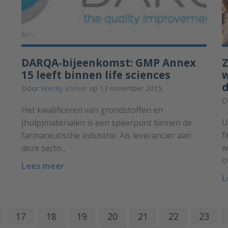
DARQA-bijeenkomst: GMP Annex
Z
15 leeft binnen life sciences
w
Door
Wendy Korver
op 13 november 2015.
D
Het kwalificeren van grondstoffen en
U
(hulp)materialen is een speerpunt binnen de
f
farmaceutische industrie. Als leverancier aan
w
deze secto...
o
Lees meer
L
17
18
19
20
21
22
23