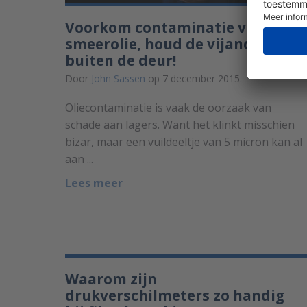
Voorkom contaminatie van
smeerolie, houd de vijand
buiten de deur!
Door
John Sassen
op 7 december 2015.
Oliecontaminatie is vaak de oorzaak van
schade aan lagers. Want het klinkt misschien
bizar, maar een vuildeeltje van 5 micron kan al
aan ...
Lees meer
Waarom zijn
drukverschilmeters zo handig