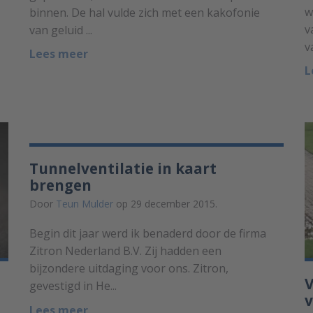
w
binnen. De hal vulde zich met een kakofonie
v
van geluid ...
v
Lees meer
L
Tunnelventilatie in kaart
brengen
Door
Teun Mulder
op 29 december 2015.
Begin dit jaar werd ik benaderd door de firma
Zitron Nederland B.V. Zij hadden een
bijzondere uitdaging voor ons. Zitron,
V
gevestigd in He...
v
Lees meer