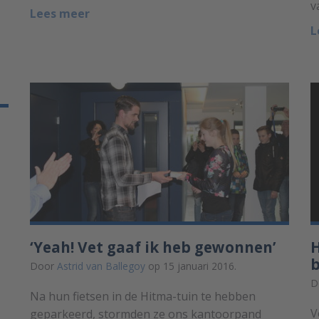
v
Lees meer
L
‘Yeah! Vet gaaf ik heb gewonnen’
H
b
Door
Astrid van Ballegoy
op 15 januari 2016.
D
Na hun fietsen in de Hitma-tuin te hebben
V
geparkeerd, stormden ze ons kantoorpand