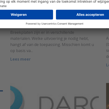
Wanneer kies je voor grafiet
W
breekplaten?
a
Door
Dick Verhoef
op 4 december 2015.
D
Breekplaten zijn er in verschillende
A
materialen. Welke uitvoering je nodig hebt,
(
hangt af van de toepassing. Misschien komt u
s
op basis va...
d
Lees meer
L