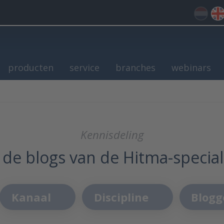
producten
service
branches
webinars
Kennisdeling
 de blogs van de Hitma-special
Kanaal
Discipline
Blogg