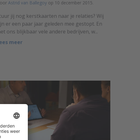
oor
Astrid van Ballegoy
op 10 december 2015.
tuur jij nog kerstkaarten naar je relaties? Wij
ijn er een paar jaar geleden mee gestopt. En
et ons blijkbaar vele andere bedrijven, w...
ees meer