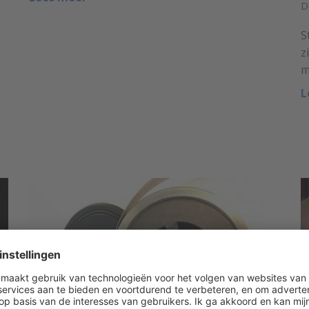
D
S
z
m
L