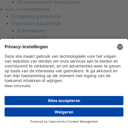
Accessoires voor breekplaten
Gas- en vlamdetectie
Draagbare gasdetectie
Stationaire gasdetectie
Koelmiddelen
Zuurstof (O2)
Brandbaar (LEL)
Giftig
Overige gassen
Vlamdetectie
Gaslekdetectie
Systemen
Gebouwautomatisering
Regelingen en thermostaten
Externe ruimteregelaars
Industriële thermostaten
Ruimtebedieningsunits
Ruimteregelaars