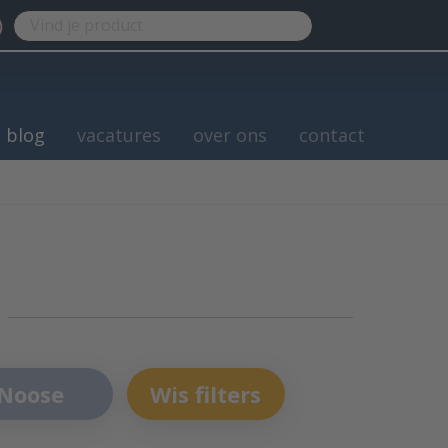
blog
vacatures
over ons
contact
 Noose
Wis filters