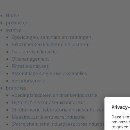
Home
producten
service
Opleidingen, seminars en trainingen
Instrumenten kaliberen en justeren
Gas- en vlamdetectie
Oliemanagement
Filtratie-analyses
Assemblage single-use assemblies
Verhuurservice
branches
Voedingsmiddelen en drankenindustrie
High tech-sector / semiconductor
(Bio)farmacie, laboratoria en ziekenhuizen
Maakindustrie en zware industrie
(Petro)chemische industrie (procesindustrie)