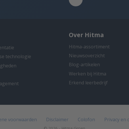
Over Hitma
Hitma-assortiment
entatie
Nieuwsoverzicht
se technologie
Blog-artikelen
ligheden
Werken bij Hitma
Erkend leerbedrijf
nagement
ene voorwaarden
Disclaimer
Colofon
Privacy en 
© 2026 - Hitma Groep