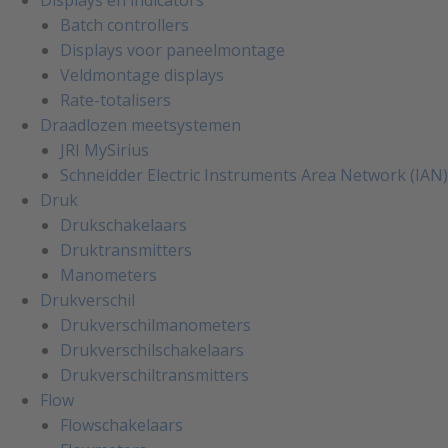
Displays en indicators
Batch controllers
Displays voor paneelmontage
Veldmontage displays
Rate-totalisers
Draadlozen meetsystemen
JRI MySirius
Schneidder Electric Instruments Area Network (IAN)
Druk
Drukschakelaars
Druktransmitters
Manometers
Drukverschil
Drukverschilmanometers
Drukverschilschakelaars
Drukverschiltransmitters
Flow
Flowschakelaars