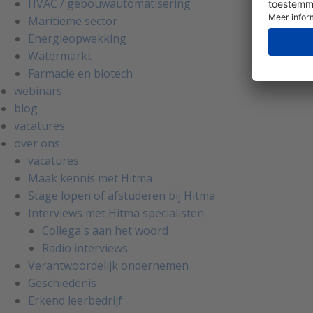
HVAC / gebouwautomatisering
Maritieme sector
Energieopwekking
Watermarkt
Farmacie en biotech
webinars
blog
vacatures
over ons
vacatures
Maak kennis met Hitma
Stage lopen of afstuderen bij Hitma
Interviews met Hitma specialisten
Collega's aan het woord
Radio interviews
Verantwoordelijk ondernemen
Geschiedenis
Erkend leerbedrijf