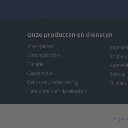
Onze producten en diensten
Breekplaten
Instrum
Dataregistratie
Single-u
Filtratie
Veervei
Gasdetectie
Service
Gebouwautomatisering
Oliema
Handmeters en dataloggers
Algem