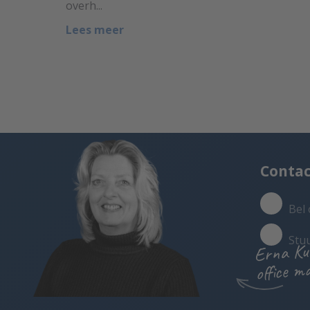
overh...
Lees meer
Conta
Bel 
Stu
Erna Ku
office m