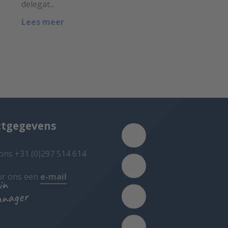
delegat...
Lees meer
ctgegevens
ons +31 (0)297 514 614
ur ons een
e-mail
in
anager