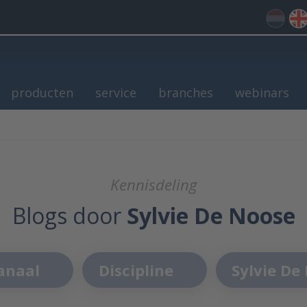
producten
service
branches
webinars
Kennisdeling
Blogs door
Sylvie De Noose
anaal
Discipline
Sylvie De