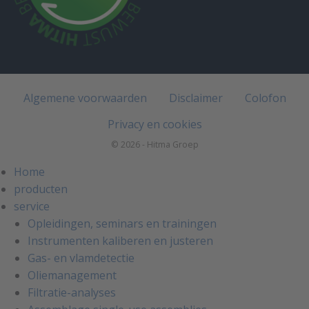
Algemene voorwaarden
Disclaimer
Colofon
Privacy en cookies
© 2026 - Hitma Groep
Home
producten
service
Opleidingen, seminars en trainingen
Instrumenten kaliberen en justeren
Gas- en vlamdetectie
Oliemanagement
Filtratie-analyses