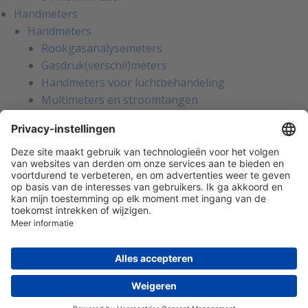
Handmeters
Handmeters
Rookgasanalysemeters
Gasdruk(verschil)meters
Handmeters voor luchtbehandeling
Multimeters en stroomtangen
Installatietesters
Apparatentesters voor NEN-3140
Handmeters voor koeltechniek
Inregelinstrumenten voor water
Gaslekzoekers
Persoonlijke bescherming
Warmtebeeldcamera's
Kalibratie en reparatie
Oliemanagement