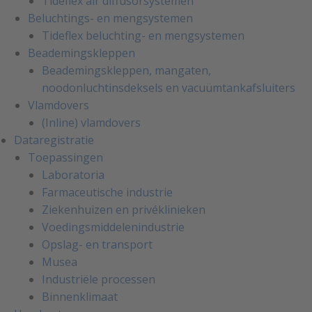
Tideflex air diffusorsystemen
Beluchtings- en mengsystemen
Tideflex beluchting- en mengsystemen
Beademingskleppen
Beademingskleppen, mangaten,
noodonluchtinsdeksels en vacuümtankafsluiters
Vlamdovers
(Inline) vlamdovers
Dataregistratie
Toepassingen
Laboratoria
Farmaceutische industrie
Ziekenhuizen en privéklinieken
Voedingsmiddelenindustrie
Opslag- en transport
Musea
Industriële processen
Binnenklimaat