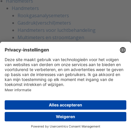
Handmeters
Handmeters
Rookgasanalysemeters
Gasdruk(verschil)meters
Handmeters voor luchtbehandeling
Multimeters en stroomtangen
Installatietesters
Apparatentesters voor NEN-3140
Handmeters voor koeltechniek
Inregelinstrumenten voor water
Gaslekzoekers
Persoonlijke bescherming
Warmtebeeldcamera's
Kalibratie en reparatie
Oliemanagement