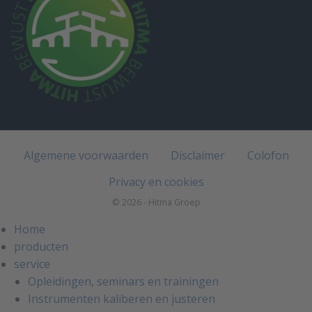
Algemene voorwaarden
Disclaimer
Colofon
Privacy en cookies
© 2026 - Hitma Groep
Home
producten
service
Opleidingen, seminars en trainingen
Instrumenten kaliberen en justeren