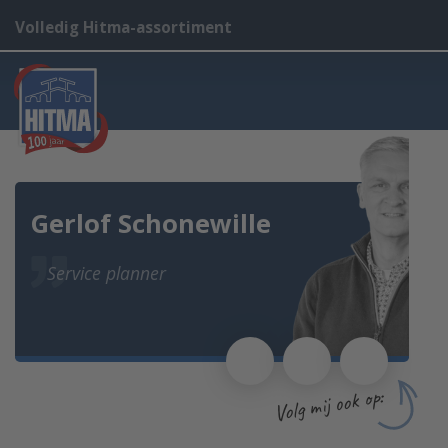
Volledig Hitma-assortiment
Gerlof Schonewille
Service planner
Volg mij ook op: