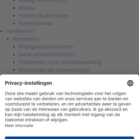
Opslag- en transport
Musea
Industriële processen
Binnenklimaat
Handmeters
Handmeters
Rookgasanalysemeters
Gasdruk(verschil)meters
Handmeters voor luchtbehandeling
Multimeters en stroomtangen
Installatietesters
Apparatentesters voor NEN-3140
Handmeters voor koeltechniek
Inregelinstrumenten voor water
Gaslekzoekers
Persoonlijke bescherming
Warmtebeeldcamera's
Kalibratie en reparatie