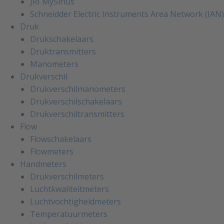
JRI MySirius
Schneidder Electric Instruments Area Network (IAN)
Druk
Drukschakelaars
Druktransmitters
Manometers
Drukverschil
Drukverschilmanometers
Drukverschilschakelaars
Drukverschiltransmitters
Flow
Flowschakelaars
Flowmeters
Handmeters
Drukverschilmeters
Luchtkwaliteitmeters
Luchtvochtigheidmeters
Temperatuurmeters