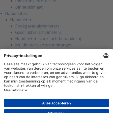
Industriële processen
Binnenklimaat
Handmeters
Handmeters
Rookgasanalysemeters
Gasdruk(verschil)meters
Handmeters voor luchtbehandeling
Multimeters en stroomtangen
Installatietesters
Apparatentesters voor NEN-3140
Handmeters voor koeltechniek
Inregelinstrumenten voor water
Gaslekzoekers
Persoonlijke bescherming
Warmtebeeldcamera's
Kalibratie en reparatie
Oliemanagement