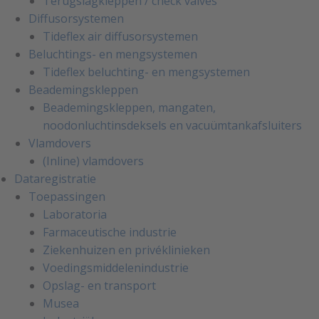
Terugslagkleppen / check valves
Diffusorsystemen
Tideflex air diffusorsystemen
Beluchtings- en mengsystemen
Tideflex beluchting- en mengsystemen
Beademingskleppen
Beademingskleppen, mangaten,
noodonluchtinsdeksels en vacuümtankafsluiters
Vlamdovers
(Inline) vlamdovers
Dataregistratie
Toepassingen
Laboratoria
Farmaceutische industrie
Ziekenhuizen en privéklinieken
Voedingsmiddelenindustrie
Opslag- en transport
Musea