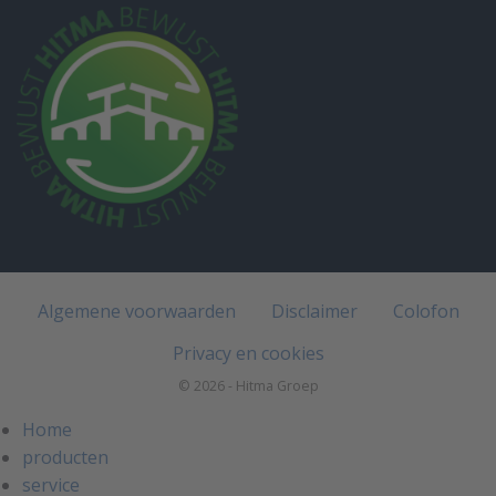
Algemene voorwaarden
Disclaimer
Colofon
Privacy en cookies
© 2026 - Hitma Groep
Home
producten
service