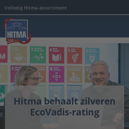
Volledig Hitma-assortiment
Hitma behaalt zilveren
EcoVadis-rating