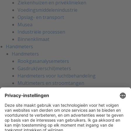
Ziekenhuizen en privéklinieken
Voedingsmiddelenindustrie
Opslag- en transport
Musea
Industriële processen
Binnenklimaat
Handmeters
Handmeters
Rookgasanalysemeters
Gasdruk(verschil)meters
Handmeters voor luchtbehandeling
Multimeters en stroomtangen
Installatietesters
Apparatentesters voor NEN-3140
Handmeters voor koeltechniek
Inregelinstrumenten voor water
Gaslekzoekers
Persoonlijke bescherming