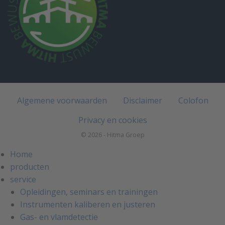
Algemene voorwaarden
Disclaimer
Colofon
Privacy en cookies
© 2026 - Hitma Groep
Home
producten
service
Opleidingen, seminars en trainingen
Instrumenten kaliberen en justeren
Gas- en vlamdetectie