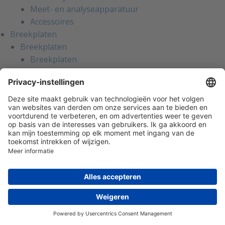
Meet- en analyseapparatuur
Accessoires
Breekplaten
Breekplaten
Breekplaten
Houders voor breekplaten
Breekdetectie
Explosiepanelen
Accessoires voor breekplaten
Gas- en vlamdetectie
Draagbare gasdetectie
Stationaire gasdetectie
Koelmiddelen
Zuurstof (O2)
Brandbaar (LEL)
Giftig
Overige gassen
Vlamdetectie