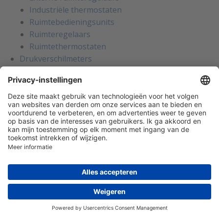
Industriële thermostaten
Ruimtebedieningsunits
Ruimteregelaars
Ruimtethermostaten
Drukverschilmeters
Drukverschilschakelaars
Drukverschiltransmitters
Waterdruk (verschil)
Temperatuur
Temperatuursensoren
Temperatuurtransmitters
Vorstbeveiligingsthermostaten
Luchtkwaliteit
Koolmonoxide transmitters
Koolstofdioxide transmitters CO2
Vluchtige organische stoffen VOC
Binnenluchtkwaliteit
Luchtvochtigheid