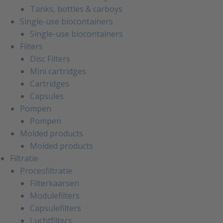
Tanks, bottles & carboys
Single-use biocontainers
Single-use biocontainers
Filters
Disc Filters
Mini cartridges
Cartridges
Capsules
Pompen
Pompen
Molded products
Molded products
Filtratie
Procesfiltratie
Filterkaarsen
Modulefilters
Capsulefilters
Luchtfilters