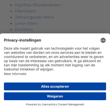
Highflow-filterelementen
Filtersheets
Zelfreinigende-filters
Junior-filters
Discfilters
Coalescers
Filterhuizen
Filtratiesystemen
Meet- en analyseapparatuur
Accessoires
Hydrauliek- en smeeroliefiltratie
Filterelementen
Filterhuizen
Beluchtingsfilters
Filtratiesystemen
Meet- en analyseapparatuur
Accessoires
Breekplaten