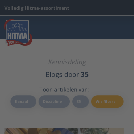
Volledig Hitma-assortiment
Kennisdeling
Blogs door
35
Toon artikelen van:
Kanaal
Discipline
35
Wis filters