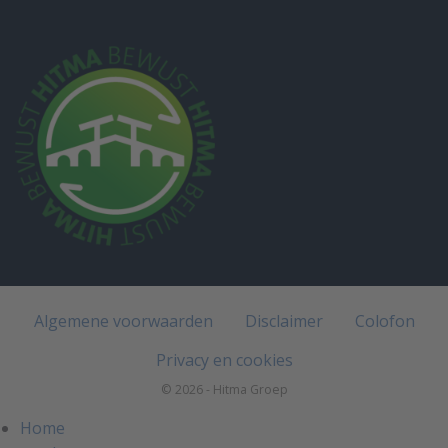
Algemene voorwaarden
Disclaimer
Colofon
Privacy en cookies
© 2026 - Hitma Groep
Home