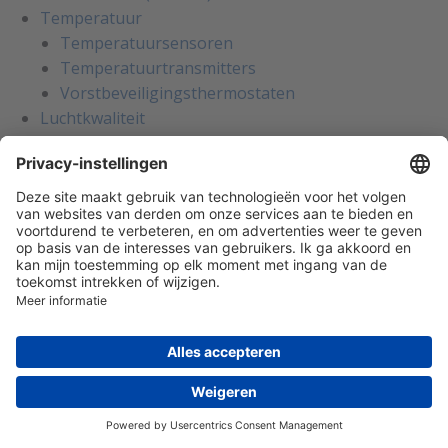
Temperatuur
Temperatuursensoren
Temperatuurtransmitters
Vorstbeveiligingsthermostaten
Luchtkwaliteit
Koolmonoxide transmitters
Koolstofdioxide transmitters CO2
Vluchtige organische stoffen VOC
Binnenluchtkwaliteit
Luchtvochtigheid
Luchtvochtigheidstransmitters
Luchtsnelheid en flow
Flowschakelaars voor water
Flowsensoren voor ventilatiekanalen
Luchtsnelheidstransmitters
Licht en bewegingssensoren
Bewegingssensoren
Lichtsterktemeting