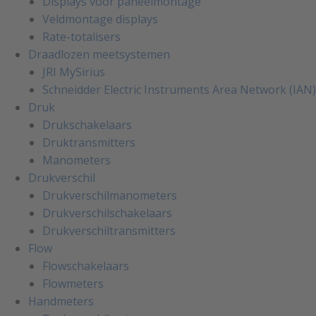
Displays voor paneelmontage
Veldmontage displays
Rate-totalisers
Draadlozen meetsystemen
JRI MySirius
Schneidder Electric Instruments Area Network (IAN)
Druk
Drukschakelaars
Druktransmitters
Manometers
Drukverschil
Drukverschilmanometers
Drukverschilschakelaars
Drukverschiltransmitters
Flow
Flowschakelaars
Flowmeters
Handmeters