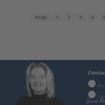
Vorige
1
2
3
4
Conta
Bel 
Stu
Erna Ku