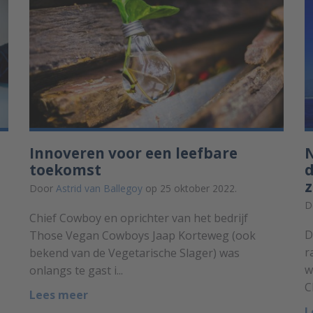
Innoveren voor een leefbare
toekomst
d
Door
Astrid van Ballegoy
op 25 oktober 2022.
D
Chief Cowboy en oprichter van het bedrijf
D
Those Vegan Cowboys Jaap Korteweg (ook
r
bekend van de Vegetarische Slager) was
w
onlangs te gast i...
C
Lees meer
L