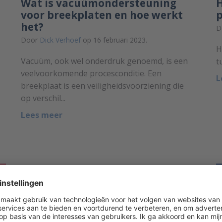
Wat is vacuümondersteuning
H
voor breekplaten en hoe werkt
p
het?
D
Door
Dick Verhoef
op 16 februari 2023.
H
Vacuüm, ook wel onderdruk genoemd, is een
t
veelvoorkomende procesconditie. Een
L
breekplaat is een veiligheidsvoorziening die
op verschil...
Lees meer
Ben jij klaar voor de nieuwe
gasketelwet? De belangrijkste
vragen van installateurs