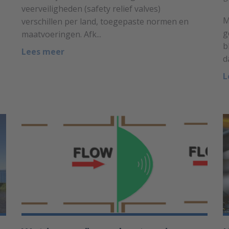
veerveiligheden (safety relief valves)
M
verschillen per land, toegepaste normen en
g
maatvoeringen. Afk...
b
Lees meer
d
L