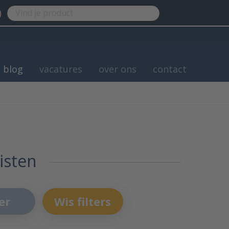
blog
vacatures
over ons
contact
isten
er
Wis filters