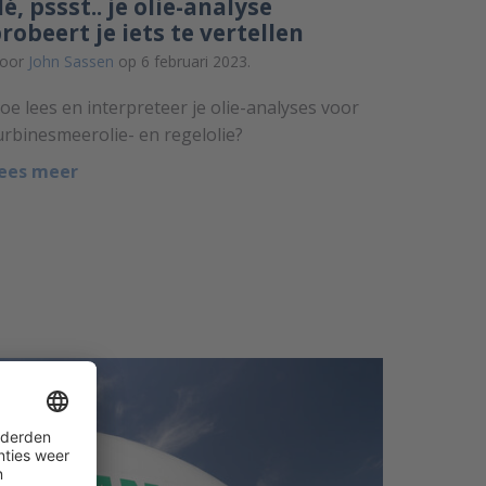
é, pssst.. je olie-analyse
robeert je iets te vertellen
oor
John Sassen
op 6 februari 2023.
oe lees en interpreteer je olie-analyses voor
urbinesmeerolie- en regelolie?
ees meer