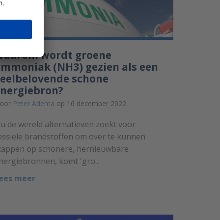
Waarom wordt groene
mmoniak (NH3) gezien als een
eelbelovende schone
energiebron?
oor
Peter Adema
op 16 december 2022.
u de wereld alternatieven zoekt voor
ossiele brandstoffen om over te kunnen
tappen op schonere, hernieuwbare
nergiebronnen, komt 'gro...
ees meer