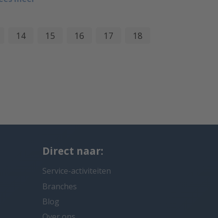
14
15
16
17
18
Direct naar:
Service-activiteiten
Branches
Blog
Over ons