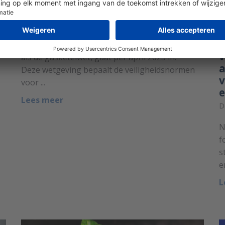
beantwoord!
Door
Lennart Pit
op 17 januari 2023.
Regelgeving EN 50379 deel 2, ook wel bekend
als de gasketelwet, gaat per april 2023 in.
a
Deze wetgeving bepaalt de veiligheidsnormen
v
voor ...
Lees meer
D
N
f
s
e
L