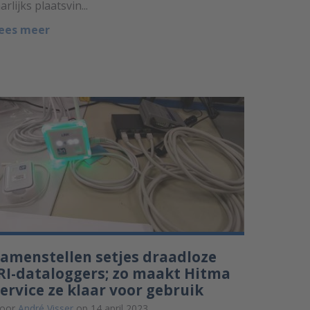
aarlijks plaatsvin...
ees meer
amenstellen setjes draadloze
RI-dataloggers; zo maakt Hitma
ervice ze klaar voor gebruik
oor
André Visser
op 14 april 2023.