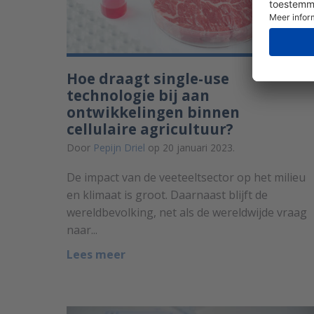
Hoe draagt single-use
technologie bij aan
ontwikkelingen binnen
cellulaire agricultuur?
Door
Pepijn Driel
op 20 januari 2023.
De impact van de veeteeltsector op het milieu
en klimaat is groot. Daarnaast blijft de
wereldbevolking, net als de wereldwijde vraag
naar...
Lees meer