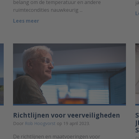
belang om de temperatuur en andere
j
ruimtecondities nauwkeurig ...
L
Lees meer
Richtlijnen voor veerveiligheden
S
J
Door
Rob Hoogvorst
op 19 april 2023.
S
De richtlijnen en maatvoeringen voor
D