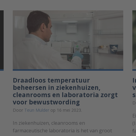
Draadloos temperatuur
I
beheersen in ziekenhuizen,
v
cleanrooms en laboratoria zorgt
s
voor bewustwording
D
Door
Teun Mulder
op 16 mei 2023.
E
In ziekenhuizen, cleanrooms en
(
farmaceutische laboratoria is het van groot
f