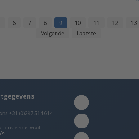
5
6
7
8
9
10
11
12
13
Volgende
Laatste
ctgegevens
ons +31 (0)297 514 614
ur ons een
e-mail
in