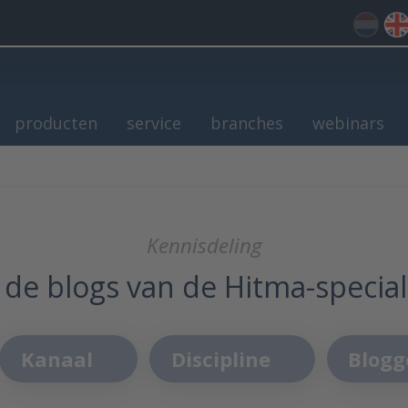
producten
service
branches
webinars
Kennisdeling
 de blogs van de Hitma-special
Kanaal
Discipline
Blogg