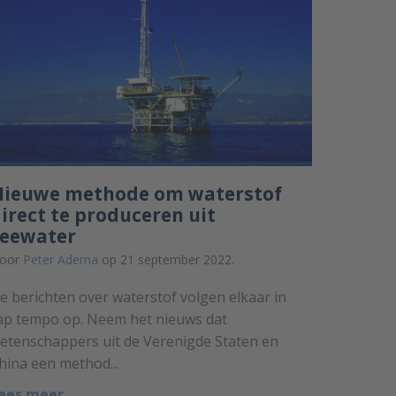
Nieuwe methode om waterstof
irect te produceren uit
zeewater
oor
Peter Adema
op 21 september 2022.
e berichten over waterstof volgen elkaar in
ap tempo op. Neem het nieuws dat
etenschappers uit de Verenigde Staten en
hina een method...
ees meer