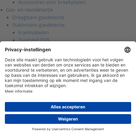
Accessoires voor breekplaten
Gas- en vlamdetectie
Draagbare gasdetectie
Stationaire gasdetectie
Koelmiddelen
Zuurstof (O2)
Brandbaar (LEL)
Giftig
Overige gassen
Vlamdetectie
Gaslekdetectie
Systemen
Gebouwautomatisering
Regelingen en thermostaten
Externe ruimteregelaars
Industriële thermostaten
Ruimtebedieningsunits
Ruimteregelaars