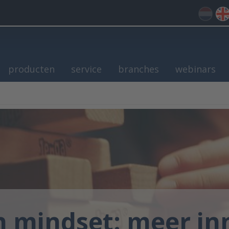
producten
service
branches
webinars
 mindset: meer in