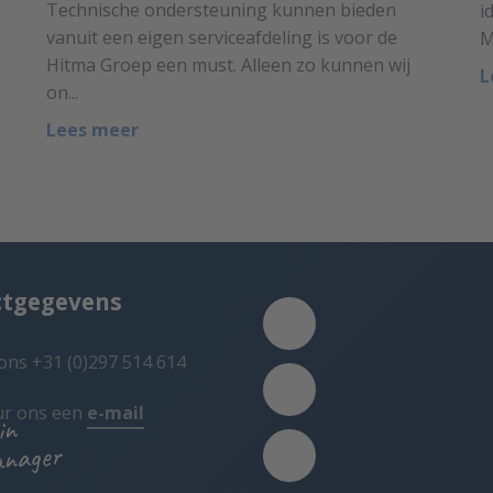
Technische ondersteuning kunnen bieden
i
vanuit een eigen serviceafdeling is voor de
M
Hitma Groep een must. Alleen zo kunnen wij
L
on...
Lees meer
ctgegevens
ons +31 (0)297 514 614
ur ons een
e-mail
in
anager