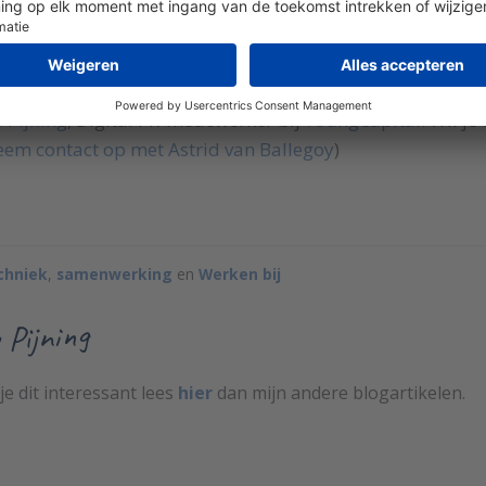
s Pijning
, Digital PR-medewerker bij
YoungCapital
. Wil j
em contact op met Astrid van Ballegoy
)
chniek
,
samenwerking
en
Werken bij
 Pijning
je dit interessant lees
hier
dan mijn andere blogartikelen.