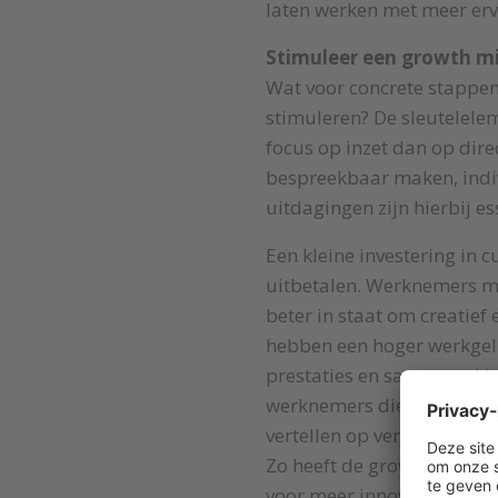
laten werken met meer erva
Stimuleer een growth m
Wat voor concrete stappen
stimuleren? De sleutelele
focus op inzet dan op dire
bespreekbaar maken, indiv
uitdagingen zijn hierbij es
Een kleine investering in c
uitbetalen. Werknemers m
beter in staat om creatief
hebben een hoger werkgeluk
prestaties en samenwerkin
werknemers die met meer 
vertellen op verjaardagsfee
Zo heeft de growth mindse
voor meer innovatie, maar