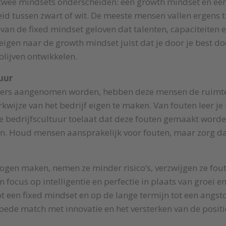
wee mindsets onderscheiden: een growth mindset en een
id tussen zwart of wit. De meeste mensen vallen ergens t
n de fixed mindset geloven dat talenten, capaciteiten en 
gen naar de growth mindset juist dat je door je best doe
 blijven ontwikkelen.
uur
rs aangenomen worden, hebben deze mensen de ruimte
rkwijze van het bedrijf eigen te maken. Van fouten leer je
de bedrijfscultuur toelaat dat deze fouten gemaakt worden
en. Houd mensen aansprakelijk voor fouten, maar zorg dat j
gen maken, nemen ze minder risico’s, verzwijgen ze fout
 focus op intelligentie en perfectie in plaats van groei e
tot een fixed mindset en op de lange termijn tot een angst
 goede match met innovatie en het versterken van de posi