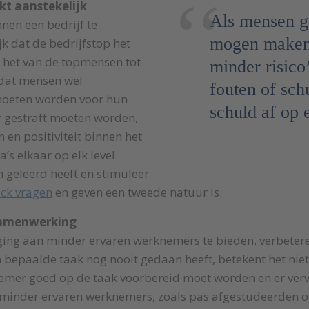
t aanstekelijk
Als mensen g
en een bedrijf te
mogen maken
jk dat de bedrijfstop het
s het van de topmensen tot
minder risico
 dat mensen wel
fouten of sch
moeten worden voor hun
schuld af op 
r gestraft moeten worden,
 en positiviteit binnen het
ga’s elkaar op elk level
 geleerd heeft en stimuleer
ck vragen
en geven een tweede natuur is.
samenwerking
ing aan minder ervaren werknemers te bieden, verbetere
bepaalde taak nog nooit gedaan heeft, betekent het niet
emer goed op de taak voorbereid moet worden en er vervo
 minder ervaren werknemers, zoals pas afgestudeerden of