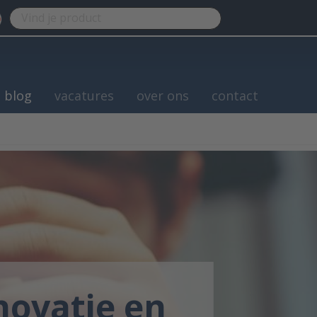
blog
vacatures
over ons
contact
novatie en