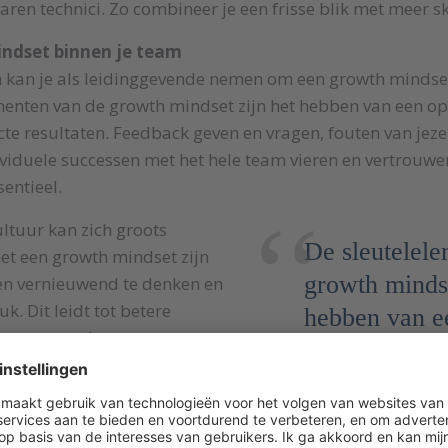
ren technici. Zo combineer je een frisse blik met meer ski
indset binnen je team
 kan je als leidinggevende nemen om een growth mindset
menten van de growth mindset zijn het hebben van een op
cte resultaten. Feedback geven en vragen, fouten van jezel
iduele successen met het hele team vieren en vertrouwe
sentieel.
ultuur kan zich groots
De sleutelel
et een growth mindset zijn
growth mindse
 en vernieuwend te denken en
. Dit leidt tot betere
hebben van e
g, maar ook tot
en een groter
plezier over hun
werk
dan op directe
stjes of op het schoolplein.
t potentie om niet alleen
 ook voor een verbeterd