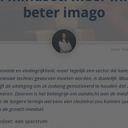
beter imago
Door
Iri
novatie en vindingrijkheid, maar tegelijk een sector die kam
 nieuwe technici geworven moeten worden, is duidelijk. Ma
ijft de uitdaging om ze zodanig gemotiveerd te houden da
oneren. Daarom is het belangrijk om aandacht aan de min
p de langere termijn wel eens een sleutelrol zou kunnen sp
s de growth mindset.
ndset: een spectrum