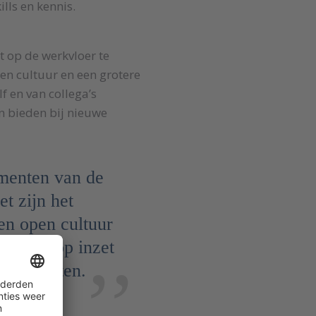
lls en kennis.
 op de werkvloer te
en cultuur en een grotere
f en van collega’s
n bieden bij nieuwe
ementen van de
t zijn het
en open cultuur
e focus op inzet
 resultaten.