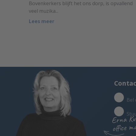
Bovenkerkers blijft het ons dorp, is opvallend
veel muzika...
Lees meer
Conta
Bel 
Stu
Erna Ku
office m