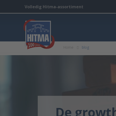
Volledig Hitma-assortiment
Home
blog
De growth