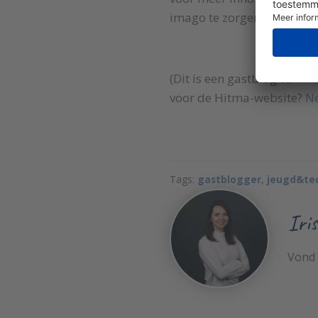
imago te zorgen.
(Dit is een gastblog van
Iri
voor de Hitma-website?
Ne
Tags:
gastblogger
,
jeugd&te
Iris
Vond 