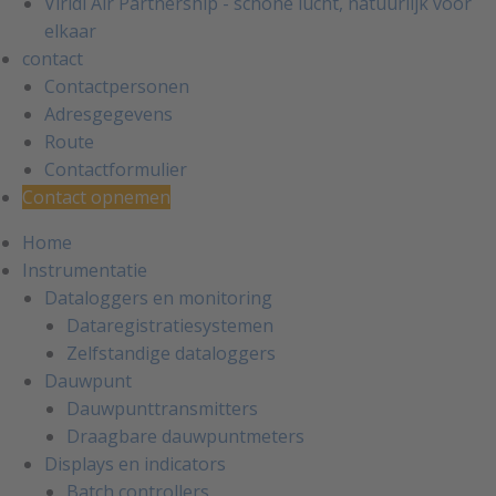
Viridi Air Partnership - schone lucht, natuurlijk voor
elkaar
contact
Contactpersonen
Adresgegevens
Route
Contactformulier
Contact opnemen
Home
Instrumentatie
Dataloggers en monitoring
Dataregistratiesystemen
Zelfstandige dataloggers
Dauwpunt
Dauwpunttransmitters
Draagbare dauwpuntmeters
Displays en indicators
Batch controllers