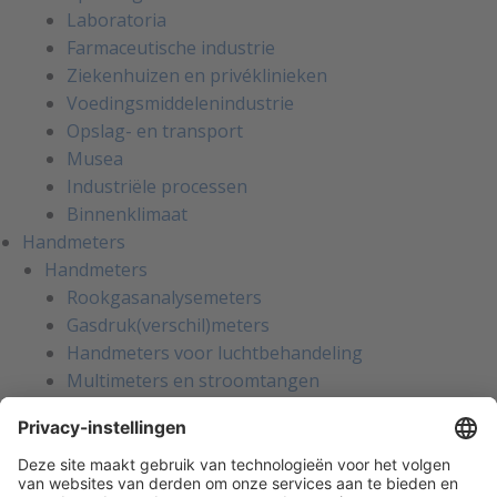
Laboratoria
Farmaceutische industrie
Ziekenhuizen en privéklinieken
Voedingsmiddelenindustrie
Opslag- en transport
Musea
Industriële processen
Binnenklimaat
Handmeters
Handmeters
Rookgasanalysemeters
Gasdruk(verschil)meters
Handmeters voor luchtbehandeling
Multimeters en stroomtangen
Installatietesters
Apparatentesters voor NEN-3140
Handmeters voor koeltechniek
Inregelinstrumenten voor water