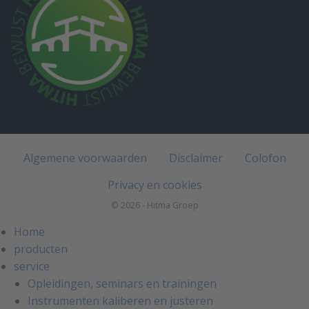
Algemene voorwaarden
Disclaimer
Colofon
Privacy en cookies
© 2026 - Hitma Groep
Home
producten
service
Opleidingen, seminars en trainingen
Instrumenten kaliberen en justeren