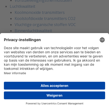
Vorstbeveiligingsthermostaten
Luchtkwaliteit
Koolmonoxide transmitters
Koolstofdioxide transmitters CO2
Vluchtige organische stoffen VOC
Binnenluchtkwaliteit
Luchtvochtigheid
Luchtvochtigheidstransmitters
Luchtsnelheid en flow
Flowschakelaars voor water
Flowsensoren voor ventilatiekanalen
Luchtsnelheidstransmitters
Licht en bewegingssensoren
Bewegingssensoren
Lichtsterktemeting
Zonnewarmtemeting
Weerstations en meteorologie
Weerstations en meteorologie