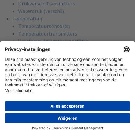
Drukverschiltransmitters
Waterdruk (verschil)
Temperatuur
Temperatuursensoren
Temperatuurtransmitters
Vorstbeveiligingsthermostaten
Luchtkwaliteit
Koolmonoxide transmitters
Koolstofdioxide transmitters CO2
Vluchtige organische stoffen VOC
Binnenluchtkwaliteit
Luchtvochtigheid
Luchtvochtigheidstransmitters
Luchtsnelheid en flow
Flowschakelaars voor water
Flowsensoren voor ventilatiekanalen
Luchtsnelheidstransmitters
Licht en bewegingssensoren