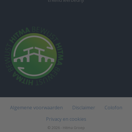
Erkend leerbedrijf
Algemene voorwaarden
Disclaimer
Colofon
Privacy en cookies
© 2026 - Hitma Groep