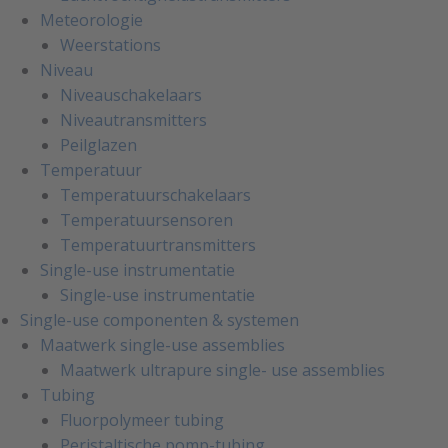
Meteorologie
Weerstations
Niveau
Niveauschakelaars
Niveautransmitters
Peilglazen
Temperatuur
Temperatuurschakelaars
Temperatuursensoren
Temperatuurtransmitters
Single-use instrumentatie
Single-use instrumentatie
Single-use componenten & systemen
Maatwerk single-use assemblies
Maatwerk ultrapure single- use assemblies
Tubing
Fluorpolymeer tubing
Peristaltische pomp-tubing