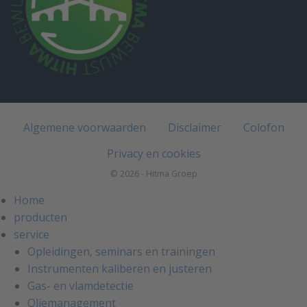
Algemene voorwaarden
Disclaimer
Colofon
Privacy en cookies
© 2026 - Hitma Groep
Home
producten
service
Opleidingen, seminars en trainingen
Instrumenten kaliberen en justeren
Gas- en vlamdetectie
Oliemanagement