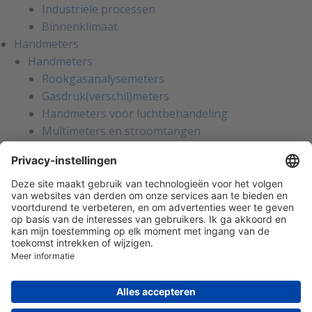
Industriële processen
Binnenklimaat
Handmeters
Handmeters
Rookgasanalysemeters
Gasdruk(verschil)meters
Handmeters voor luchtbehandeling
Multimeters en stroomtangen
Installatietesters
Apparatentesters voor NEN-3140
Handmeters voor koeltechniek
Inregelinstrumenten voor water
Gaslekzoekers
Persoonlijke bescherming
Warmtebeeldcamera's
Kalibratie en reparatie
Oliemanagement