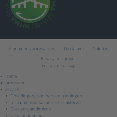
Algemene voorwaarden
Disclaimer
Colofon
Privacy en cookies
© 2026 - Hitma Groep
Home
producten
service
Opleidingen, seminars en trainingen
Instrumenten kaliberen en justeren
Gas- en vlamdetectie
Oliemanagement