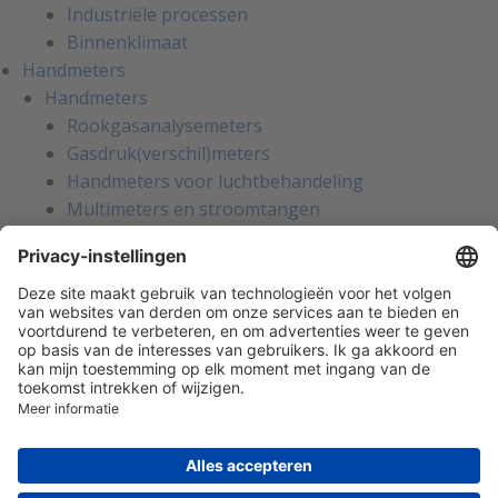
Industriële processen
Binnenklimaat
Handmeters
Handmeters
Rookgasanalysemeters
Gasdruk(verschil)meters
Handmeters voor luchtbehandeling
Multimeters en stroomtangen
Installatietesters
Apparatentesters voor NEN-3140
Handmeters voor koeltechniek
Inregelinstrumenten voor water
Gaslekzoekers
Persoonlijke bescherming
Warmtebeeldcamera's
Kalibratie en reparatie
Oliemanagement