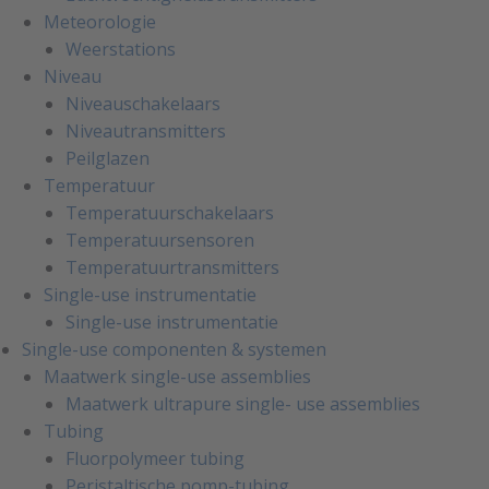
Meteorologie
Weerstations
Niveau
Niveauschakelaars
Niveautransmitters
Peilglazen
Temperatuur
Temperatuurschakelaars
Temperatuursensoren
Temperatuurtransmitters
Single-use instrumentatie
Single-use instrumentatie
Single-use componenten & systemen
Maatwerk single-use assemblies
Maatwerk ultrapure single- use assemblies
Tubing
Fluorpolymeer tubing
Peristaltische pomp-tubing