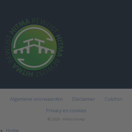
Algemene voorwaarden
Disclaimer
Colofon
Privacy en cookies
© 2026 - Hitma Groep
Home