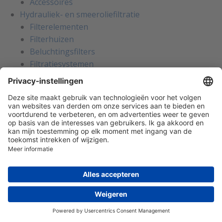
Accessoires
Hydrauliek- en smeeroliefiltratie
Filterelementen
Filterhuizen
Beluchtingsfilters
Filtratiesystemen
Meet- en analyseapparatuur
Accessoires
Breekplaten
Breekplaten
Breekplaten
Houders voor breekplaten
Breekdetectie
Explosiepanelen
Accessoires voor breekplaten
Gas- en vlamdetectie
Draagbare gasdetectie
Stationaire gasdetectie