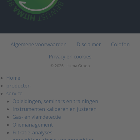
Algemene voorwaarden
Disclaimer
Colofon
Privacy en cookies
© 2026 - Hitma Groep
Home
producten
service
Opleidingen, seminars en trainingen
Instrumenten kaliberen en justeren
Gas- en vlamdetectie
Oliemanagement
Filtratie-analyses