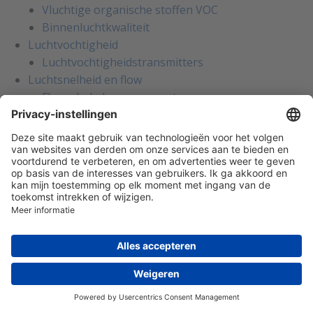
Vluchtige organische stoffen VOC
Binnenluchtkwaliteit
Luchtvochtigheid
Luchtvochtigheidstransmitters
Luchtsnelheid en flow
Flowschakelaars voor water
Flowsensoren voor ventilatiekanalen
Luchtsnelheidstransmitters
Licht en bewegingssensoren
Bewegingssensoren
Lichtsterktemeting
Zonnewarmtemeting
Weerstations en meteorologie
Weerstations en meteorologie
Condens en lekdetectie
Condensatieschakelaars
Lekdetectie sensoren
Afsluiters en aandrijvingen