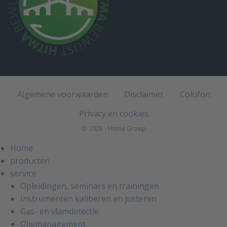
Algemene voorwaarden
Disclaimer
Colofon
Privacy en cookies
© 2026 - Hitma Groep
Home
producten
service
Opleidingen, seminars en trainingen
Instrumenten kaliberen en justeren
Gas- en vlamdetectie
Oliemanagement