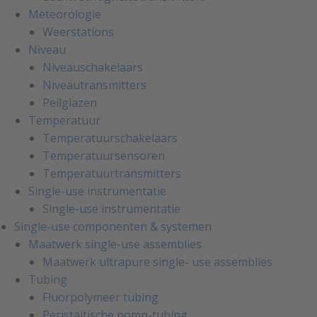
Meteorologie
Weerstations
Niveau
Niveauschakelaars
Niveautransmitters
Peilglazen
Temperatuur
Temperatuurschakelaars
Temperatuursensoren
Temperatuurtransmitters
Single-use instrumentatie
Single-use instrumentatie
Single-use componenten & systemen
Maatwerk single-use assemblies
Maatwerk ultrapure single- use assemblies
Tubing
Fluorpolymeer tubing
Peristaltische pomp-tubing