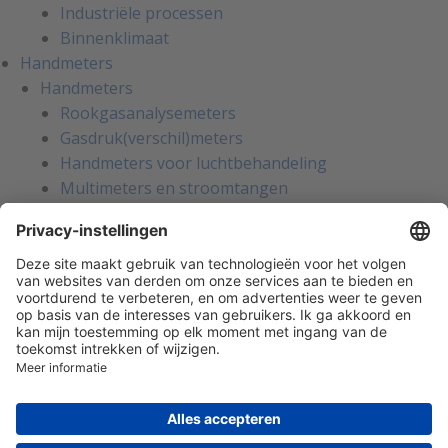
Industriële processen
Binnenklimaat
Handmeters
Handmeters
Rookgasanalysemeters
Gasdruk(verschil)meters
Handmeters voor luchtbehandeling
Multimeters en stroomtangen
Installatietesters
Apparatentesters voor NEN-3140
Handmeters voor koeltechniek
Inregelinstrumenten voor water
Gaslekzoekers
Persoonlijke bescherming
Warmtebeeldcamera's
Kalibratie en reparatie
Oliemanagement